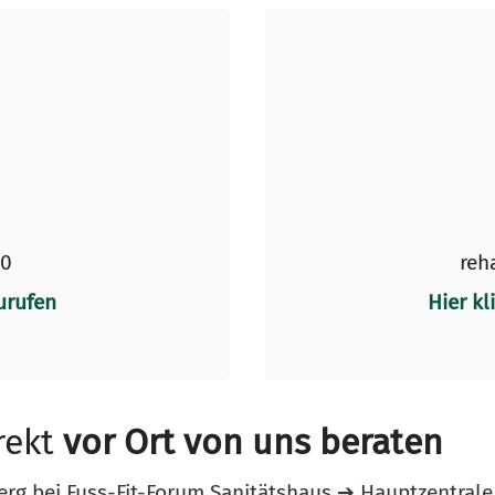
50
reh
urufen
Hier kl
rekt
vor Ort von uns beraten
berg bei Fuss-Fit-Forum Sanitätshaus ➔ Hauptzentral