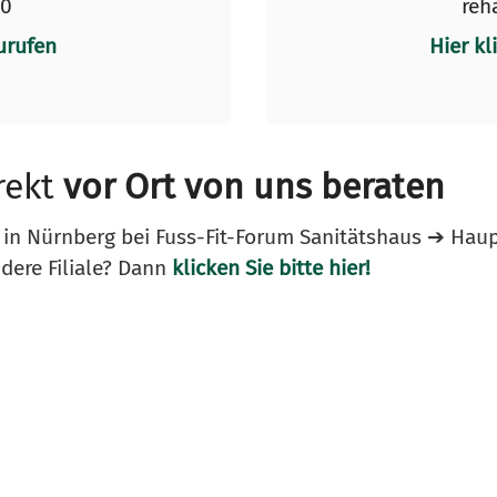
50
reh
urufen
Hier kl
rekt
vor Ort von uns beraten
e in Nürnberg bei Fuss-Fit-Forum Sanitätshaus ➔ Hau
dere Filiale? Dann
klicken Sie bitte hier!