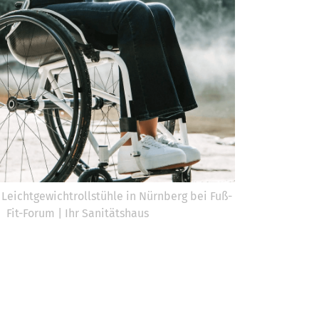
Leichtgewichtrollstühle in Nürnberg bei Fuß-
Fit-Forum | Ihr Sanitätshaus