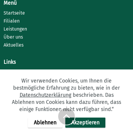
Menü
Startseite
Filialen
Leistungen
Über uns
Aktuelles
Links
Kontakt
Karriere
Wir verwenden Cookies, um Ihnen die
bestmögliche Erfahrung zu bieten, wie in der
Engagement
Datenschutzerklärung
beschrieben. Das
Impressum
Ablehnen von Cookies kann dazu führen, dass
Datenschutz
einige Funktionen nicht verfügbar sind.“
© 2026 Fuß-Fit-Forum · Ihr Sanitätshaus
Ablehnen
Akzeptieren
Zertifiziert nach ISO 9001:2015.