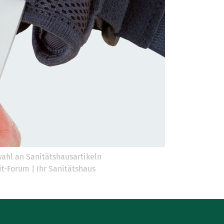
ahl an Sanitätshausartikeln
it-Forum | Ihr Sanitätshaus